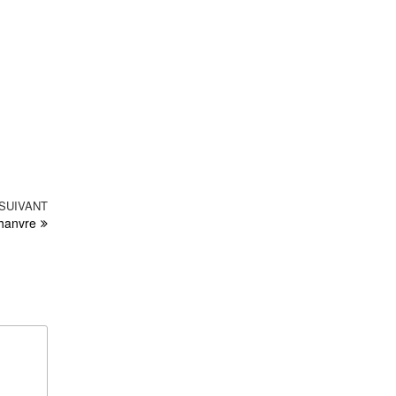
SUIVANT
Article
chanvre
suivant