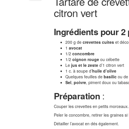
Tartare de creve
citron vert
Ingrédients
pour 2
200 g de
crevettes cuites
et déco
1
avocat
1/2
concombre
1/2
oignon rouge
ou cébette
Le
jus et le zeste
d’1 citron vert
1 c. à soupe d’
huile d’olive
Quelques feuilles de
basilic
ou d
Sel
,
poivre
, piment doux ou tabasco
Préparation
:
Couper les crevettes en petits morceaux.
Peler le concombre, retirer les graines si
Détailler l’avocat en dés également.