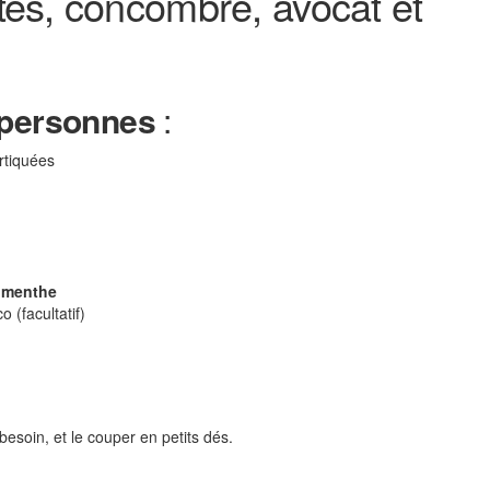
ttes, concombre, avocat et
 personnes
:
rtiquées
e
menthe
 (facultatif)
 besoin, et le couper en petits dés.