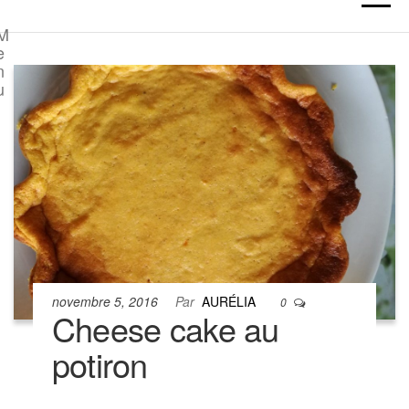
M
e
n
u
novembre 5, 2016
Par
AURÉLIA
0
Cheese cake au
potiron