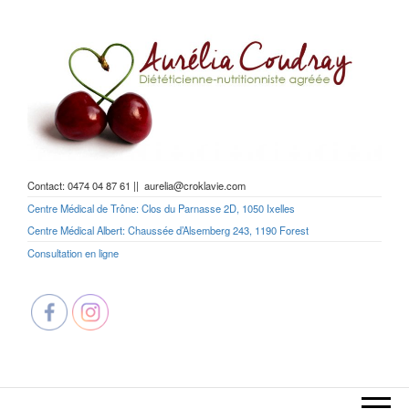
Aller
au
contenu
Diététicienne Nutritionniste –
Contact: 0474 04 87 61 || aurelia@croklavie.com
Coach perte de poids
Centre Médical de Trône: Clos du Parnasse 2D, 1050 Ixelles
Centre Médical Albert: Chaussée d’Alsemberg 243, 1190 Forest
Consultation en ligne