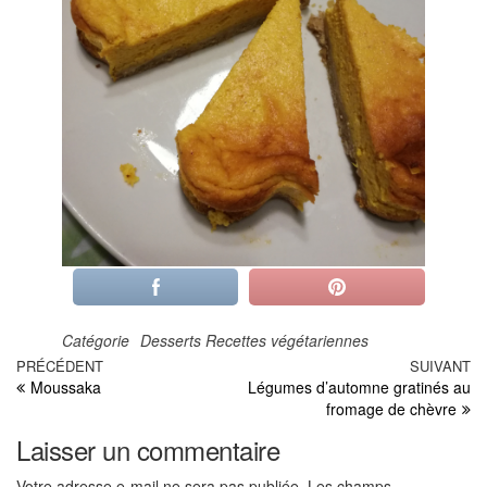
Catégorie
Desserts
Recettes végétariennes
Navigation
Article
PRÉCÉDENT
SUIVANT
Ar
Moussaka
Légumes d’automne gratinés au
précédent
su
de
fromage de chèvre
l’article
Laisser un commentaire
Votre adresse e-mail ne sera pas publiée.
Les champs