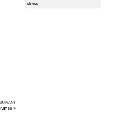
stress
SUIVANT
Article
grumes
suivant