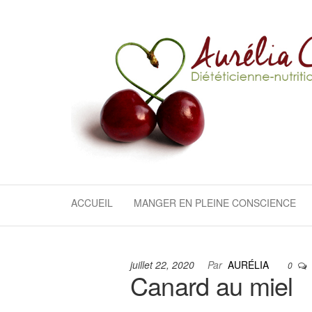
Aller
au
contenu
Diététicienne
Nutritionniste
ACCUEIL
MANGER EN PLEINE CONSCIENCE
– Coach
perte de
poids
juillet 22, 2020
Par
AURÉLIA
0
Canard au miel