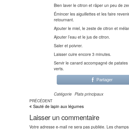
Bien laver le citron et râper un peu de ze
Émincer les aiguillettes et les faire reve
retournant.
Ajouter le miel, le zeste de citron et méla
Ajouter l’eau et le jus de citron.
Saler et poivrer.
Laisser cuire encore 3 minutes.
Servir le canard accompagné de patates d
verts.
Partager
Catégorie
Plats principaux
Navigation
Article
PRÉCÉDENT
Sauté de lapin aux légumes
précédent
de
Laisser un commentaire
l’article
Votre adresse e-mail ne sera pas publiée.
Les champs 