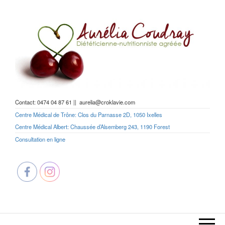
Aller
au
contenu
Diététicienne Nutritionniste –
Contact: 0474 04 87 61 || aurelia@croklavie.com
Coach perte de poids
Centre Médical de Trône: Clos du Parnasse 2D, 1050 Ixelles
Centre Médical Albert: Chaussée d’Alsemberg 243, 1190 Forest
Consultation en ligne