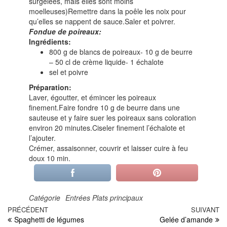
surgelées, mais elles sont moins
moelleuses)Remettre dans la poêle les noix pour
qu’elles se nappent de sauce.Saler et poivrer.
Fondue de poireaux:
Ingrédients:
800 g de blancs de poireaux- 10 g de beurre
– 50 cl de crème liquide- 1 échalote
sel et poivre
Préparation:
Laver, égoutter, et émincer les poireaux
finement.Faire fondre 10 g de beurre dans une
sauteuse et y faire suer les poireaux sans coloration
environ 20 minutes.Ciseler finement l’échalote et
l’ajouter.
Crémer, assaisonner, couvrir et laisser cuire à feu
doux 10 min.
Catégorie
Entrées
Plats principaux
Navigation
Article
PRÉCÉDENT
SUIVANT
Ar
Spaghetti de légumes
Gelée d’amande
précédent
su