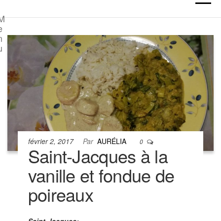
M
e
n
u
février 2, 2017
Par
AURÉLIA
0
Saint-Jacques à la
vanille et fondue de
poireaux